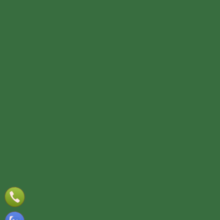
Thiết kế website
Online:
Today:
This week:
All:
6
3452
13849
848581
Webso.vn
TƯ VẤN DỊCH VỤ
Họ và tên
(*)
Số điện thoại
(*)
Địa chỉ
Đăng ký tư vấn
TƯ VẤN DỊCH VỤ
Họ và tên
(*)
Số điện thoại
(*)
Địa chỉ