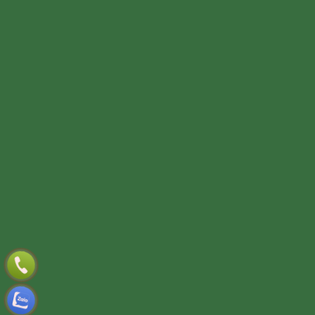
Thiết kế website
Online:
Today:
This week:
All:
11
2607
17797
852529
Webso.vn
TƯ VẤN DỊCH VỤ
Họ và tên
(*)
Số điện thoại
(*)
Địa chỉ
Đăng ký tư vấn
TƯ VẤN DỊCH VỤ
Họ và tên
(*)
Số điện thoại
(*)
Địa chỉ