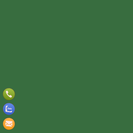
TƯ VẤN DỊCH VỤ
Họ và tên
(*)
Số điện thoại
(*)
Địa chỉ
Đăng ký tư vấn
TƯ VẤN DỊCH VỤ
Họ và tên
(*)
Số điện thoại
(*)
Địa chỉ
Đăng ký tư vấn
Nooijd ung o day