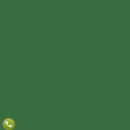
Thiết kế website
Online:
Today:
This week:
All:
6
2717
8953
843685
Webso.vn
TƯ VẤN DỊCH VỤ
Họ và tên
(*)
Số điện thoại
(*)
Địa chỉ
Đăng ký tư vấn
TƯ VẤN DỊCH VỤ
Họ và tên
(*)
Số điện thoại
(*)