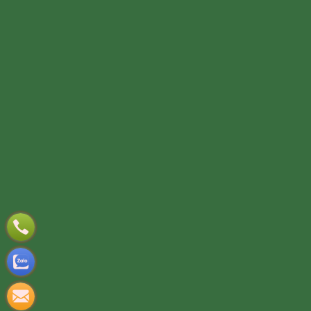
TƯ VẤN DỊCH VỤ
Họ và tên
(*)
Số điện thoại
(*)
Địa chỉ
Đăng ký tư vấn
TƯ VẤN DỊCH VỤ
Họ và tên
(*)
Số điện thoại
(*)
Địa chỉ
Đăng ký tư vấn
Nooijd ung o day