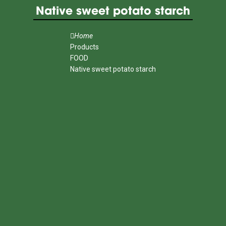
Native sweet potato starch
Home
Products
FOOD
Native sweet potato starch
MENU